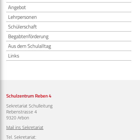
Angebot
Mittagstisch
Links
Lehrpersonen
Weiterführende Schulen
Schülerschaft
Sporthallen SSG Arbon
Begabtenförderung
Aus dem Schulalltag
Medienmitteilungen
Links
Wahlen/Abstimmungen
Offene Stellen
Links
Schulzentrum Reben 4
Sekretariat Schulleitung
Rebenstrasse 4
9320 Arbon
Mail ins Sekretariat
Tel. Sekretariat: