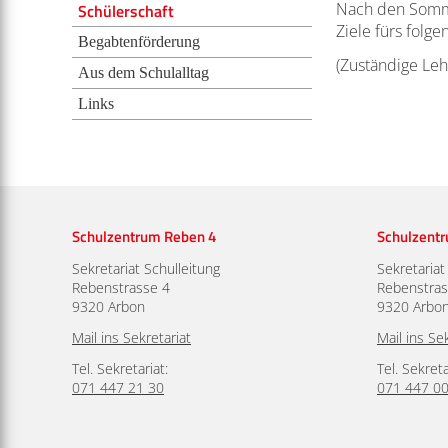
Nach den Sommer
Schülerschaft
Mittagstisch
Ziele fürs folge
Begabtenförderung
(Zuständige Le
Weiterführende Schulen
Aus dem Schulalltag
Links
Sporthallen SSG Arbon
Medienmitteilungen
Wahlen/Abstimmungen
Offene Stellen
Schulzentrum Reben 4
Schulzent
Sekretariat Schulleitung
Sekretariat
Links
Rebenstrasse 4
Rebenstras
9320 Arbon
9320 Arbo
Mail ins Sekretariat
Mail ins Se
Tel. Sekretariat:
Tel. Sekreta
071 447 21 30
071 447 00