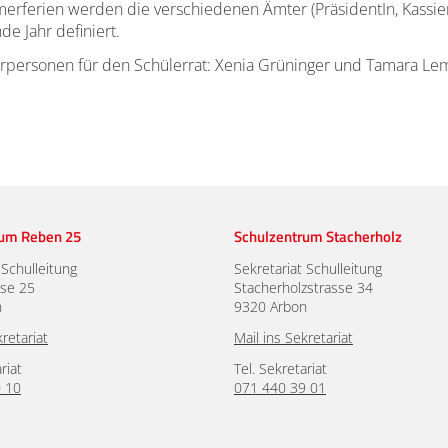
ferien werden die verschiedenen Ämter (PräsidentIn, KassierIn,
nde Jahr definiert.
hrpersonen für den Schülerrat: Xenia Grüninger und Tamara L
rum Reben 25
Schulzentrum Stacherholz
 Schulleitung
Sekretariat Schulleitung
se 25
Stacherholzstrasse 34
n
9320 Arbon
kretariat
Mail ins Sekretariat
riat
Tel. Sekretariat
 10
071 440 39 01