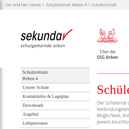
Home
Schulzentrum
Reben 4
Schülerschaft
Begabtenförderung
Schulzentrum
Schulzentrum
Behörde &
Über die
Search
Unsere Schulzentren
Unsere Schule
Unsere Schule
Musik
Schulbehörde
Unser Auftrag
Kontaktinfos & Lageplan
Kontaktinfos & Lageplan
Handball
Schulverwaltung
Über die
SSG Arbon
Neu zugezogen?
Downloads
Downloads
Liegenschaften
Schulzentrum
Zuteilung
Lehrpersonen
Lehrpersonen
GRPK
Reben 4
Schül
Einführungsklasse für Fremdsprachige (EfF)
Aus dem Schulalltag
Begabtenförderung
Unsere Schule
Kontaktinfos & Lageplan
Schulsozialarbeit
Links
Aus dem Schulalltag
Der Schülerrat 
Downloads
Verbindungslehr
LIFT Projekt
Links
Angebot
Möglichkeit, An
jeweils beschlo
Gesundheit
Lehrpersonen